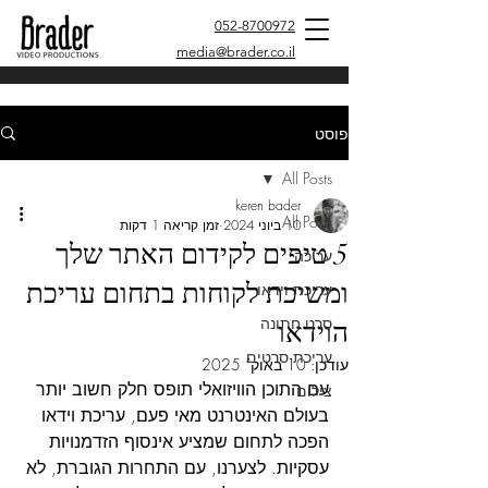
052-8700972
media@brader.co.il
פוסט
All Posts
keren bader
All Posts
10 ביוני 2024
זמן קריאה 1 דקות
5 טיפים לקידום האתר שלך
עריכה
ומשיכת לקוחות בתחום עריכת
עריכת וידאו
סרט חתונה
הוידאו
עריכת סרטים
עודכן:
10 באוק׳ 2025
עם התוכן הוויזואלי תופס חלק חשוב יותר 
צילום
בעולם האינטרנט מאי פעם, עריכת וידאו 
הפכה לתחום שמציע אינסוף הזדמנויות 
עסקיות. לצערנו, עם התחרות הגוברת, לא 