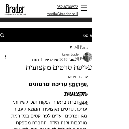
052-8700972
media@brader.co.il
פוסט
All Posts
keren bader
All Posts
2 בנוב׳ 2019
זמן קריאה 1 דקות
עריכת סרטים מקצועית
עריכה
עריכת וידאו
שירותי עריכת סרטונים 
סרט חתונה
מקצועית
עריכת סרטים
עם חברת בראדר הפקות תזכו לשירותי 
צילום
עריכת סרטים מקצועית, המוצעת עבור 
מגוון צרכים ויעדים לפרויקטים בכל רמת 
מורכבות וקנה מידה. החברה מספקת 