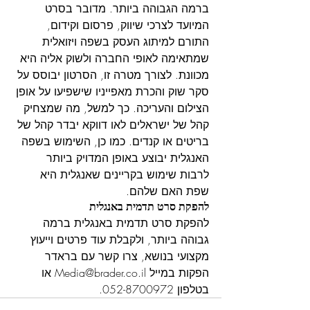
ברמה הגבוהה ביותר. מדובר בסרט 
המיועד לצרכי שיווק, פרסום וקידום, 
התורם למיתוג העסק בשפה ויזואלית 
שמתאימה לאופי החברה ולשוק אליה היא 
מכוונת. לצורך מטרה זו, הסרטון יבוסס על 
סקר שוק והכרת מאפייניו שישפיעו על אופן 
הצילום והעריכה. כך למשל, מה שמצחיק 
קהל של ישראלים לאו דווקא יבדר קהל של 
בריטים או קנדים. כמו כן, השימוש בשפה 
האנגלית יבוצע באופן המדויק ביותר 
לרבות שימוש בקריינים שאנגלית היא 
שפת האם שלהם.
להפקת סרט תדמית באנגלית
להפקת סרט תדמית באנגלית ברמה 
גבוהה ביותר, ולקבלת עוד פרטים וייעוץ 
מקצועי בנושא, 
צרו קשר
 עם בראדר 
הפקות במייל 
Media@brader.co.il
 או 
בטלפון 052-8700972.