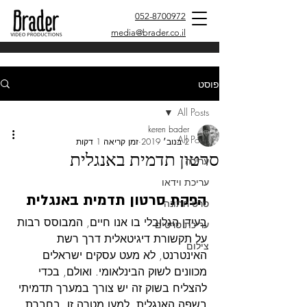
052-8700972
media@brader.co.il
פוסט
All Posts
keren bader
All Posts
2 בנוב׳ 2019
זמן קריאה 1 דקות
סרטון תדמית באנגלית
עריכה
עריכת וידאו
הפקת סרטון תדמית באנגלית
סרט חתונה
בעידן הגלובלי בו אנו חיים, המבוסס רבות 
עריכת סרטים
על תקשורת דיגיטאלית דרך רשת 
צילום
האינטרנט, לא מעט עסקים ישראלים 
מכוונים לשוק הבינלאומי. ואולם, בכדי 
להצליח בשוק זה יש צורך במערך תדמיתי 
בשפה האנגלית. למען מטרה זו, בחברת 