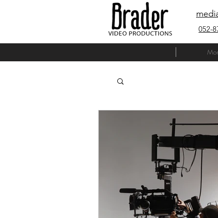
media
052-8
Mor