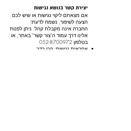
יצירת קשר בנושא נגישות
אם מצאתם ליקוי נגישות או שיש לכם
הצעה לשיפור, נשמח לדעת!
החברה אינה מקבלת קהל. ניתן לפנות
אלינו דרך עמוד ה"צור קשר" באתר, או
בטלפון
052-8700972
אחראית נגישות: קרן בדר
דוא"ל:
media@brader.co.il
טלפון:
052-8700972
שעות מענה: ימים א'-ה' בין השעות
10:00–14:00
נשיב לכל פנייה בנושא נגישות בהקדם
האפשרי.
תאריך עדכון אחרון:
10 באוקטובר 2025